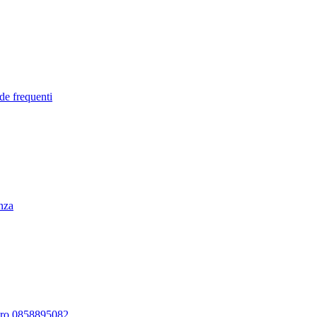
de frequenti
enza
ero 0858895082