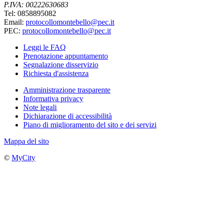
P.IVA: 00222630683
Tel: 0858895082
Email:
protocollomontebello@pec.it
PEC:
protocollomontebello@pec.it
Leggi le FAQ
Prenotazione appuntamento
Segnalazione disservizio
Richiesta d'assistenza
Amministrazione trasparente
Informativa privacy
Note legali
Dichiarazione di accessibilità
Piano di miglioramento del sito e dei servizi
Mappa del sito
©
MyCity