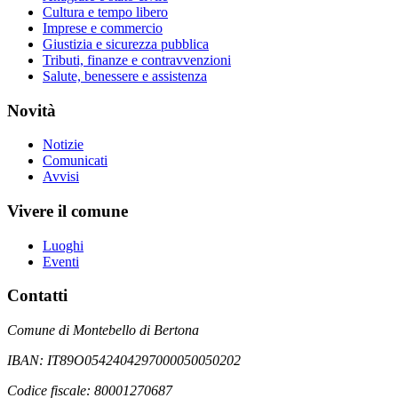
Cultura e tempo libero
Imprese e commercio
Giustizia e sicurezza pubblica
Tributi, finanze e contravvenzioni
Salute, benessere e assistenza
Novità
Notizie
Comunicati
Avvisi
Vivere il comune
Luoghi
Eventi
Contatti
Comune di Montebello di Bertona
IBAN: IT89O0542404297000050050202
Codice fiscale: 80001270687