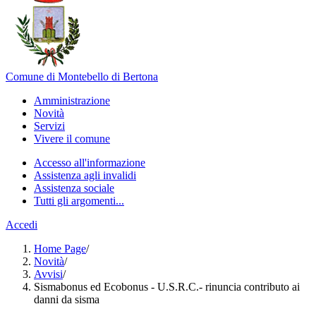
Comune di Montebello di Bertona
Amministrazione
Novità
Servizi
Vivere il comune
Accesso all'informazione
Assistenza agli invalidi
Assistenza sociale
Tutti gli argomenti...
Accedi
Home Page
/
Novità
/
Avvisi
/
Sismabonus ed Ecobonus - U.S.R.C.- rinuncia contributo ai
danni da sisma