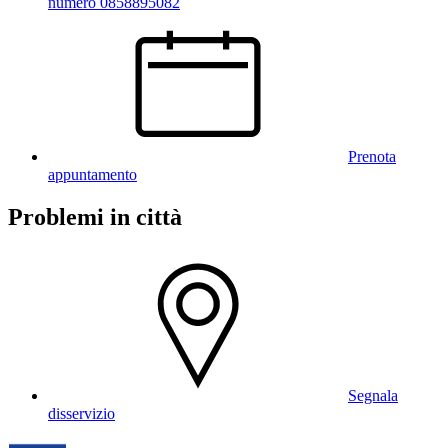
numero 0858895082
Prenota
appuntamento
Problemi in città
Segnala
disservizio