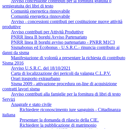
Avviso concessione contributi per la fornitura gratuita o
semigratuita dei libri di testo
Comunità energetica rinnovabile
Comunità energetica rinnovabile
Avviso - concessioni contributi per costituzione nuove attività
produttive
Avviso contributi per Attività Produttive
PNRR linea B borghi Avviso Partenariato
PNRR linea B borghi avviso partenariato - PNRR M1C3
Sismabonus ed Ecobonus - U.S.R.C.- rinuncia contributo ai
danni da sisma
Manifestazione di volontà a presentare la richiesta di contributo
Sisma 2016
Avviso U.S.R.C. del 18/10/2021
Carta di localizzazione dei pericoli da valanga C.L.P.V.
Orari trasporto extraurbano
Sisma 2009 - attivazione procedura on-line di acquisizione
contratti lavori sisma
Avviso contributi alla famiglie per la fornitura di libri di testo
Servizi
Anagrafe e stato civile
Richiedere riconoscimento iure sanguinis - Cittadinanza
italiana
Presentare la domanda di rilascio della CIE.
Richiedere la pubblicazione di matrimonio