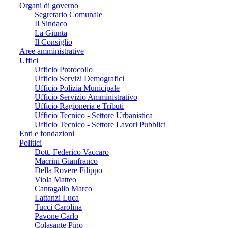
Organi di governo
Segretario Comunale
Il Sindaco
La Giunta
Il Consiglio
Aree amministrative
Uffici
Ufficio Protocollo
Ufficio Servizi Demografici
Ufficio Polizia Municipale
Ufficio Servizio Amministrativo
Ufficio Ragioneria e Tributi
Ufficio Tecnico - Settore Urbanistica
Ufficio Tecnico - Settore Lavori Pubblici
Enti e fondazioni
Politici
Dott. Federico Vaccaro
Macrini Gianfranco
Della Rovere Filippo
Viola Matteo
Cantagallo Marco
Lattanzi Luca
Tucci Carolina
Pavone Carlo
Colasante Pino