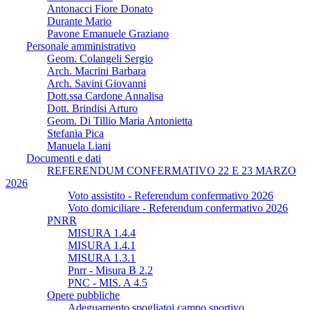
Antonacci Fiore Donato
Durante Mario
Pavone Emanuele Graziano
Personale amministrativo
Geom. Colangeli Sergio
Arch. Macrini Barbara
Arch. Savini Giovanni
Dott.ssa Cardone Annalisa
Dott. Brindisi Arturo
Geom. Di Tillio Maria Antonietta
Stefania Pica
Manuela Liani
Documenti e dati
REFERENDUM CONFERMATIVO 22 E 23 MARZO
2026
Voto assistito - Referendum confermativo 2026
Voto domiciliare - Referendum confermativo 2026
PNRR
MISURA 1.4.4
MISURA 1.4.1
MISURA 1.3.1
Pnrr - Misura B 2.2
PNC - MIS. A 4.5
Opere pubbliche
Adeguamento spogliatoi campo sportivo