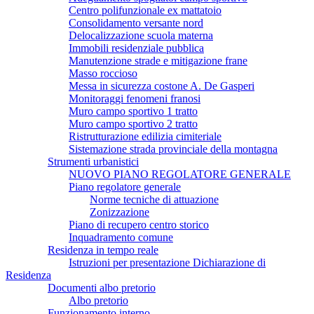
Centro polifunzionale ex mattatoio
Consolidamento versante nord
Delocalizzazione scuola materna
Immobili residenziale pubblica
Manutenzione strade e mitigazione frane
Masso roccioso
Messa in sicurezza costone A. De Gasperi
Monitoraggi fenomeni franosi
Muro campo sportivo 1 tratto
Muro campo sportivo 2 tratto
Ristrutturazione edilizia cimiteriale
Sistemazione strada provinciale della montagna
Strumenti urbanistici
NUOVO PIANO REGOLATORE GENERALE
Piano regolatore generale
Norme tecniche di attuazione
Zonizzazione
Piano di recupero centro storico
Inquadramento comune
Residenza in tempo reale
Istruzioni per presentazione Dichiarazione di
Residenza
Documenti albo pretorio
Albo pretorio
Funzionamento interno