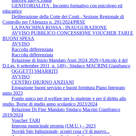
Interreg Italy-Croatia
GENITORIALITA'. Incontro formativo con psicologo ed
educatrice
Deliberazione della Corte dei Conti - Sezione Regionale di
Controllo per l'Abruzzo n. 291/2024/PRSE
LA PANCHINA ROSSA - INAUGURAZIONE
AVVISO PUBBLICO CONCESSIONE VOUCHER TARI E
BUONI SPESA
AVVISO
Raccolta differenziata
Raccolta differenziata
Relazione di Inizio Mandato Anni 2024 2029 (Articolo 4 del
D.Lgs. 6 settembre 2011, n. 149) - Sindaco MACRINI Gianfranco
OGGETTI SMARRITI
AVVISO
CENTRO DIURNO ANZIANI
Erogazione buoni servizio e buoni fornitura Piano Integrato
anno 2023
Fondo unico per il welfare per lo studente e per il diritto allo
studio. Borse di studio anno scolastico 2023/2024
Relazione Di Fine Mandato Sindaco Macrini Gianfranco
2019/2024
Voucher TARI
Imposta municipale propria (I.M.U.) – 2023
Novità Sito Istituzionale, scopri cosa c'è di nuovo...