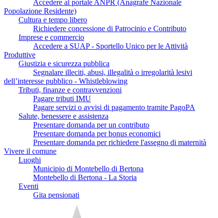
Accedere al portale ANPR (Anagrafe Nazionale
Popolazione Residente)
Cultura e tempo libero
Richiedere concessione di Patrocinio e Contributo
Imprese e commercio
Accedere a SUAP - Sportello Unico per le Attività
Produttive
Giustizia e sicurezza pubblica
Segnalare illeciti, abusi, illegalità o irregolarità lesivi
dell’interesse pubblico - Whistleblowing
Tributi, finanze e contravvenzioni
Pagare tributi IMU
Pagare servizi o avvisi di pagamento tramite PagoPA
Salute, benessere e assistenza
Presentare domanda per un contributo
Presentare domanda per bonus economici
Presentare domanda per richiedere l'assegno di maternità
Vivere il comune
Luoghi
Municipio di Montebello di Bertona
Montebello di Bertona - La Storia
Eventi
Gita pensionati